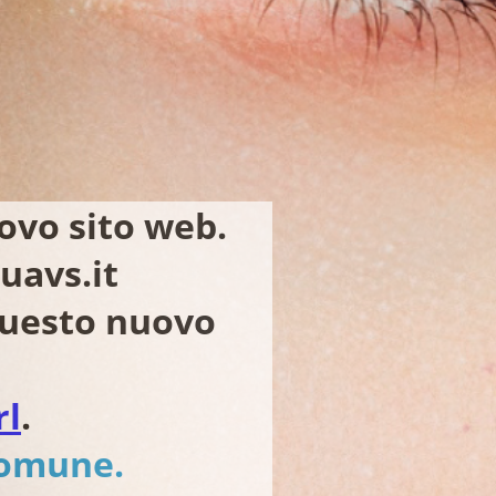
ovo sito web.
uavs.it
 questo nuovo
rl
.
comune.